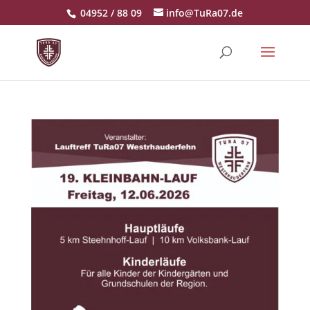
04952 / 88 09
info@TuRa07.de