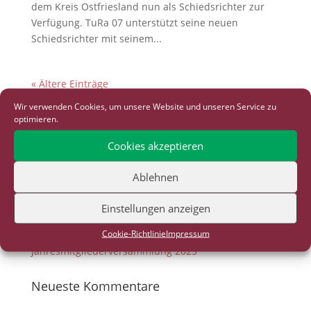
dem Kreis Ostfriesland nun als Schiedsrichter zur
Verfügung. TuRa 07 unterstützt seine neuen
Schiedsrichter mit seinem...
« Ältere Einträge
Wir verwenden Cookies, um unsere Website und unseren Service zu
optimieren.
Neueste Beiträge
Cookies akzeptieren
Bewegungstag für Jung & Alt in Rhauderfehn
Ablehnen
19. Kleinbahn-Lauf 2026
Einstellungen anzeigen
Tennistraining für Kinder und Jugendliche
Jahresmitgliederversammlung 2026
Cookie-Richtlinie
Impressum
Jahresmitgliederversammlung 2025
Neueste Kommentare