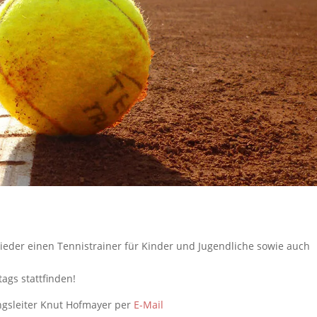
wieder einen Tennistrainer für Kinder und Jugendliche sowie auch
ags stattfinden!
ngsleiter Knut Hofmayer per
E-Mail