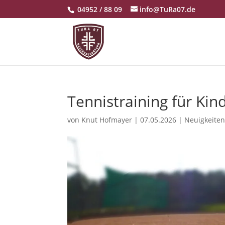
04952 / 88 09
info@TuRa07.de
Tennistraining für Kin
von
Knut Hofmayer
|
07.05.2026
|
Neuigkeite