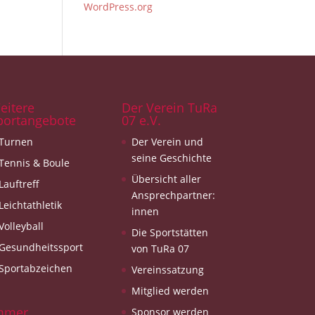
WordPress.org
eitere
Der Verein TuRa
portangebote
07 e.V.
Turnen
Der Verein und
seine Geschichte
Tennis & Boule
Übersicht aller
Lauftreff
Ansprechpartner:
Leichtathletik
innen
Volleyball
Die Sportstätten
Gesundheitssport
von TuRa 07
Sportabzeichen
Vereinssatzung
Mitglied werden
mmer
Sponsor werden