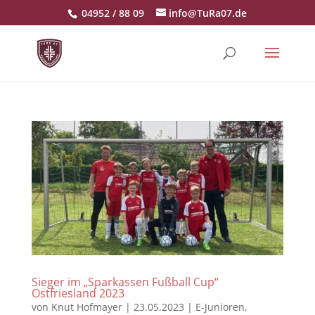
04952 / 88 09
info@TuRa07.de
Sieger im „Sparkassen Fußball Cup“
Ostfriesland 2023
von
Knut Hofmayer
|
23.05.2023
|
E-Junioren
,