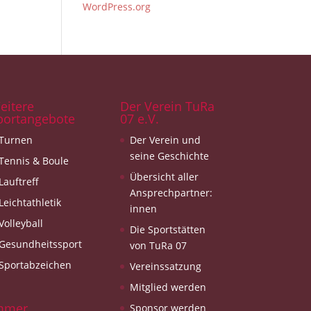
WordPress.org
eitere
Der Verein TuRa
portangebote
07 e.V.
Turnen
Der Verein und
seine Geschichte
Tennis & Boule
Übersicht aller
Lauftreff
Ansprechpartner:
Leichtathletik
innen
Volleyball
Die Sportstätten
Gesundheitssport
von TuRa 07
Sportabzeichen
Vereinssatzung
Mitglied werden
mmer
Sponsor werden