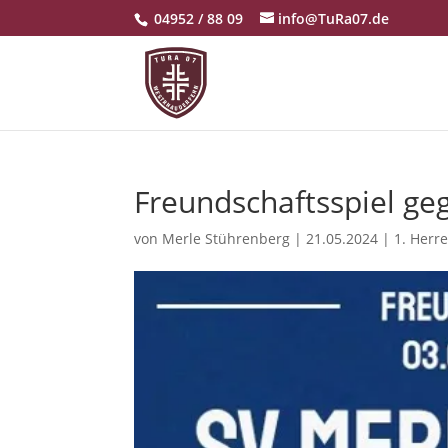
04952 / 88 09
info@TuRa07.de
Freundschaftsspiel g
von
Merle Stührenberg
|
21.05.2024
|
1. Herr