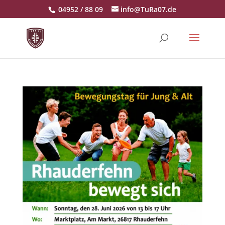
04952 / 88 09
info@TuRa07.de