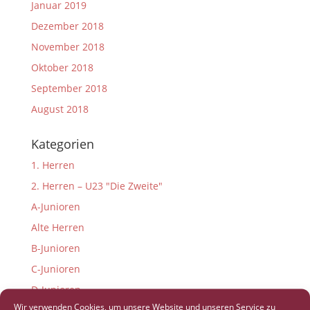
Januar 2019
Dezember 2018
November 2018
Oktober 2018
September 2018
August 2018
Kategorien
1. Herren
2. Herren – U23 "Die Zweite"
A-Junioren
Alte Herren
B-Junioren
C-Junioren
D-Junioren
Wir verwenden Cookies, um unsere Website und unseren Service zu