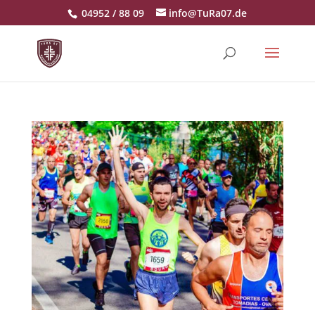
04952 / 88 09
info@TuRa07.de