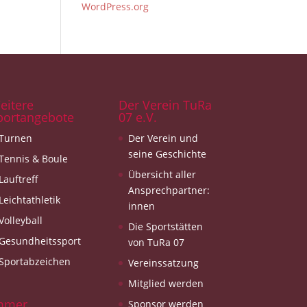
WordPress.org
eitere
Der Verein TuRa
portangebote
07 e.V.
Turnen
Der Verein und
seine Geschichte
Tennis & Boule
Übersicht aller
Lauftreff
Ansprechpartner:
Leichtathletik
innen
Volleyball
Die Sportstätten
Gesundheitssport
von TuRa 07
Sportabzeichen
Vereinssatzung
Mitglied werden
mmer
Sponsor werden