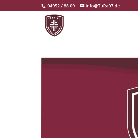
04952 / 88 09
info@TuRa07.de