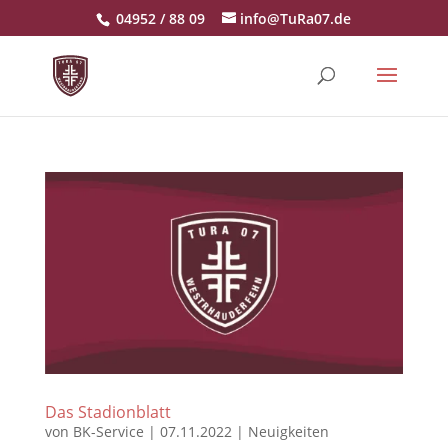
04952 / 88 09
info@TuRa07.de
Das Stadionblatt
von
BK-Service
|
07.11.2022
|
Neuigkeiten