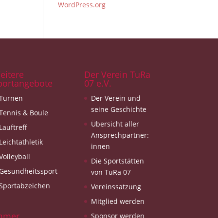
WordPress.org
eitere
Der Verein TuRa
portangebote
07 e.V.
Turnen
Der Verein und
seine Geschichte
Tennis & Boule
Übersicht aller
Lauftreff
Ansprechpartner:
Leichtathletik
innen
Volleyball
Die Sportstätten
Gesundheitssport
von TuRa 07
Sportabzeichen
Vereinssatzung
Mitglied werden
mmer
Sponsor werden