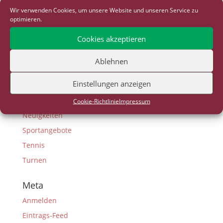
Wir verwenden Cookies, um unsere Website und unseren Service zu
D-Junioren
optimieren.
E-Junioren
Cookies akzeptieren
F-Junioren
Fußball
Ablehnen
G-Junioren
Einstellungen anzeigen
Gesundheitssport
Lauftreff
Cookie-Richtlinie
Impressum
Neuigkeiten
Sportangebote
Tennis
Turnen
Meta
Anmelden
Eintrags-Feed