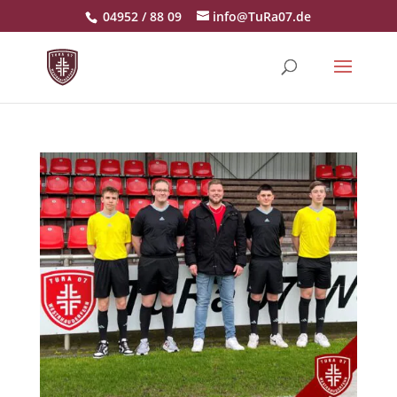
04952 / 88 09
info@TuRa07.de