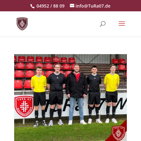
04952 / 88 09
info@TuRa07.de