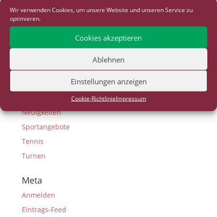
Wir verwenden Cookies, um unsere Website und unseren Service zu
D-Junioren
optimieren.
E-Junioren
Cookies akzeptieren
F-Junioren
Fußball
Ablehnen
G-Junioren
Einstellungen anzeigen
Gesundheitssport
Lauftreff
Cookie-Richtlinie
Impressum
Neuigkeiten
Sportangebote
Tennis
Turnen
Meta
Anmelden
Eintrags-Feed