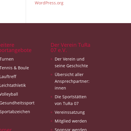
WordPress.org
eitere
Der Verein TuRa
portangebote
07 e.V.
Turnen
Der Verein und
seine Geschichte
Tennis & Boule
Übersicht aller
Lauftreff
Ansprechpartner:
Leichtathletik
innen
Volleyball
Die Sportstätten
Gesundheitssport
von TuRa 07
Sportabzeichen
Vereinssatzung
Mitglied werden
mmer
Sponsor werden