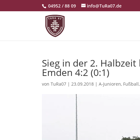
04952 / 88 09
info@TuRa07.de
Sieg in der 2. Halbzei
Emden 4:2 (0:1)
von
TuRa07
|
23.09.2018
|
A-Junioren
,
Fußball