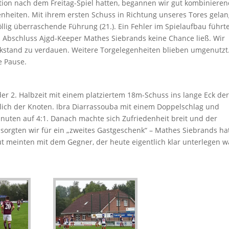
ion nach dem Freitag-Spiel hatten, begannen wir gut kombiniere
enheiten. Mit ihrem ersten Schuss in Richtung unseres Tores gela
lig überraschende Führung (21.). Ein Fehler im Spielaufbau führt
im Abschluss Ajgd-Keeper Mathes Siebrands keine Chance ließ. Wir
kstand zu verdauen. Weitere Torgelegenheiten blieben umgenutzt.
e Pause.
der 2. Halbzeit mit einem platziertem 18m-Schuss ins lange Eck de
mlich der Knoten. Ibra Diarrassouba mit einem Doppelschlag und
nuten auf 4:1. Danach machte sich Zufriedenheit breit und der
sorgten wir für ein „zweites Gastgeschenk“ – Mathes Siebrands ha
gut meinten mit dem Gegner, der heute eigentlich klar unterlegen w