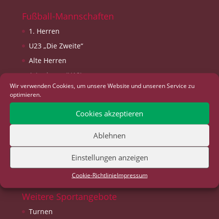
Fußball-Mannschaften
1. Herren
U23 „Die Zweite“
Alte Herren
A-Junioren (U19)
Wir verwenden Cookies, um unsere Website und unseren Service zu
B-Junioren (U17)
optimieren.
C-Junioren (U15)
Cookies akzeptieren
D-Junioren (U13)
E-Junioren (U11)
Ablehnen
F-Junioren (U9)
Einstellungen anzeigen
G-Junioren (U7)
Cookie-Richtlinie
Impressum
Weitere Sportangebote
Turnen